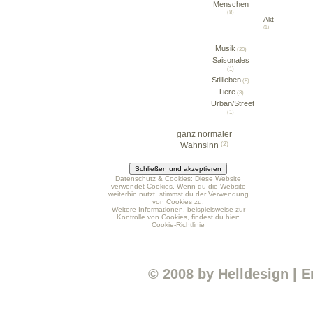
Menschen
(8)
Akt
(1)
Musik
(20)
Saisonales
(1)
Stillleben
(8)
Tiere
(3)
Urban/Street
(1)
ganz normaler
Wahnsinn
(2)
Datenschutz & Cookies: Diese Website
verwendet Cookies. Wenn du die Website
weiterhin nutzt, stimmst du der Verwendung
von Cookies zu.
Weitere Informationen, beispielsweise zur
Kontrolle von Cookies, findest du hier:
Cookie-Richtlinie
© 2008 by
Helldesign
|
E