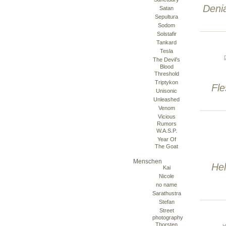
Deni
Satan
Sepultura
Sodom
Solstafir
Tankard
Tesla
The Devil’s
Blood
Threshold
Triptykon
Fle
Unisonic
Unleashed
Venom
Vicious
Rumors
W.A.S.P.
Year Of
The Goat
Menschen
Hel
Kai
Nicole
no name
Sarathustra
Stefan
Street
photography
Thorsten
H