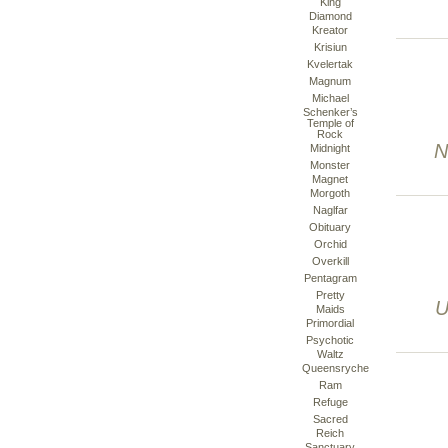
King
Diamond
Kreator
Krisiun
Kvelertak
Magnum
Michael
Schenker’s
Temple of
Rock
N
Midnight
Monster
Magnet
Morgoth
Naglfar
Obituary
Orchid
Overkill
Pentagram
Pretty
U
Maids
Primordial
Psychotic
Waltz
Queensryche
Ram
Refuge
Sacred
Reich
Sanctuary