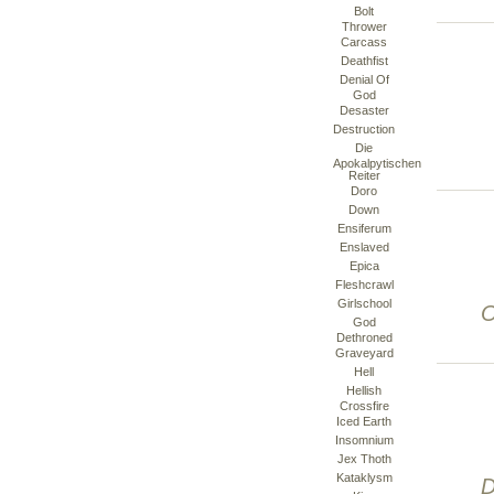
Bolt
Thrower
Carcass
Deathfist
Denial Of
God
Desaster
Destruction
Die
Apokalpytischen
Reiter
Doro
Down
Ensiferum
Enslaved
Epica
Fleshcrawl
Girlschool
O
God
Dethroned
Graveyard
Hell
Hellish
Crossfire
Iced Earth
Insomnium
Jex Thoth
Kataklysm
D