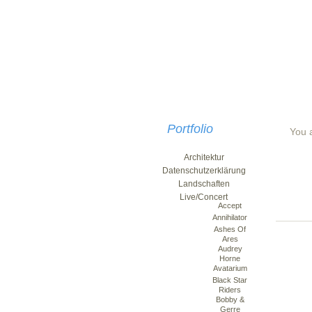
Portfolio
You a
Architektur
Datenschutzerklärung
Landschaften
Live/Concert
Accept
Annihilator
Ashes Of
Ares
Audrey
Horne
Avatarium
Black Star
Riders
Bobby &
Gerre