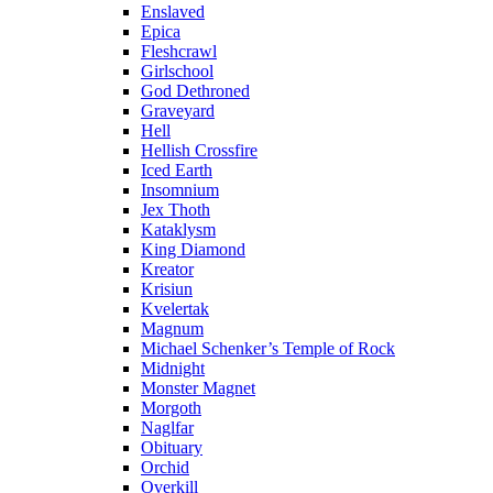
Enslaved
Epica
Fleshcrawl
Girlschool
God Dethroned
Graveyard
Hell
Hellish Crossfire
Iced Earth
Insomnium
Jex Thoth
Kataklysm
King Diamond
Kreator
Krisiun
Kvelertak
Magnum
Michael Schenker’s Temple of Rock
Midnight
Monster Magnet
Morgoth
Naglfar
Obituary
Orchid
Overkill