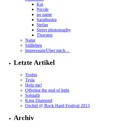
Kai
Nicole
no name
Sarathustra
Stefan
Street photography
Thorsten
Natur
Stillleben
Impressum/Über mich…
Letzte Artikel
Yoshis
Tesla
Help me!
Offering the god of light
Solstafir
King Diamond
Orchid @ Rock Hard Festival 2013
Archiv