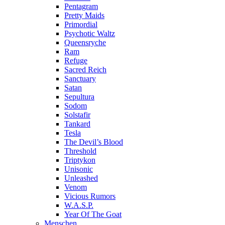
Pentagram
Pretty Maids
Primordial
Psychotic Waltz
Queensryche
Ram
Refuge
Sacred Reich
Sanctuary
Satan
Sepultura
Sodom
Solstafir
Tankard
Tesla
The Devil’s Blood
Threshold
Triptykon
Unisonic
Unleashed
Venom
Vicious Rumors
W.A.S.P.
Year Of The Goat
Menschen