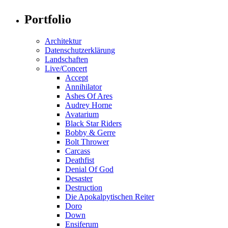
Portfolio
Architektur
Datenschutzerklärung
Landschaften
Live/Concert
Accept
Annihilator
Ashes Of Ares
Audrey Horne
Avatarium
Black Star Riders
Bobby & Gerre
Bolt Thrower
Carcass
Deathfist
Denial Of God
Desaster
Destruction
Die Apokalpytischen Reiter
Doro
Down
Ensiferum