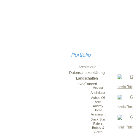
Portfolio
Architektur
Datenschutzerklärung
Landschaften
Live/Concert
Accept
Annihilator
Ashes Of
Ares
Audrey
Horne
Avatarium
Black Star
Riders
Bobby &
Gerre