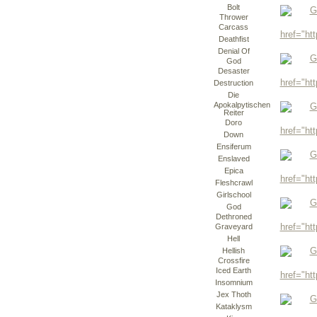
Bolt
Thrower
Carcass
Deathfist
Denial Of
God
Desaster
Destruction
Die
Apokalpytischen
Reiter
Doro
Down
Ensiferum
Enslaved
Epica
Fleshcrawl
Girlschool
God
Dethroned
Graveyard
Hell
Hellish
Crossfire
Iced Earth
Insomnium
Jex Thoth
Kataklysm