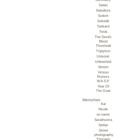
Satan
Sepultura
Sodom
Solstafir
Tankard
Tesla
The Devil’s
Blood
Threshold
Triptykon
Unisonic
Unleashed
Venom
Vicious
Rumors
W.A.S.P.
Year Of
The Goat
Menschen
Kai
Nicole
no name
Sarathustra
Stefan
Street
photography
Thorsten