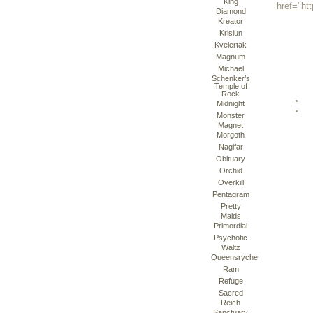
King
Diamond
Kreator
Krisiun
Kvelertak
Magnum
Michael
Schenker’s
Temple of
Rock
Midnight
Monster
Magnet
Morgoth
Naglfar
Obituary
Orchid
Overkill
Pentagram
Pretty
Maids
Primordial
Psychotic
Waltz
Queensryche
Ram
Refuge
Sacred
Reich
Sanctuary