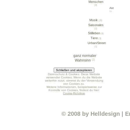
Menschen
(8)
Akt
(1)
Musik
(20)
Saisonales
(1)
Stillleben
(8)
Tiere
(3)
Urban/Street
(1)
ganz normaler
Wahnsinn
(2)
Datenschutz & Cookies: Diese Website
verwendet Cookies. Wenn du die Website
weiterhin nutzt, stimmst du der Verwendung
von Cookies zu.
Weitere Informationen, beispielsweise zur
Kontrolle von Cookies, findest du hier:
Cookie-Richtlinie
© 2008 by
Helldesign
|
E