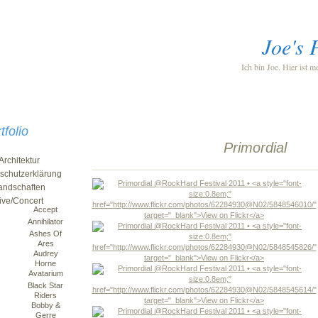
Joe's 
Ich bin Joe. Hier ist m
tfolio
Primordial
Architektur
schutzerklärung
andschaften
ive/Concert
Accept
Annihilator
Ashes Of
Ares
Audrey
Horne
Avatarium
Black Star
Riders
Bobby &
Gerre