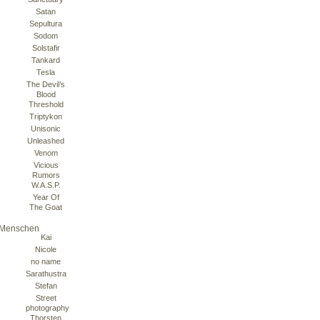
Satan
Sepultura
Sodom
Solstafir
Tankard
Tesla
The Devil’s
Blood
Threshold
Triptykon
Unisonic
Unleashed
Venom
Vicious
Rumors
W.A.S.P.
Year Of
The Goat
Menschen
Kai
Nicole
no name
Sarathustra
Stefan
Street
photography
Thorsten