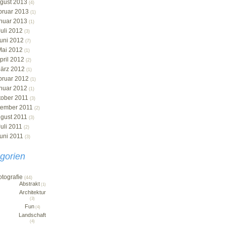
gust 2013
(4)
bruar 2013
(1)
nuar 2013
(1)
Juli 2012
(3)
uni 2012
(7)
Mai 2012
(1)
pril 2012
(2)
ärz 2012
(1)
bruar 2012
(1)
nuar 2012
(1)
tober 2011
(3)
tember 2011
(2)
gust 2011
(3)
Juli 2011
(2)
uni 2011
(3)
gorien
otografie
(44)
Abstrakt
(1)
Architektur
(3)
Fun
(4)
Landschaft
(4)