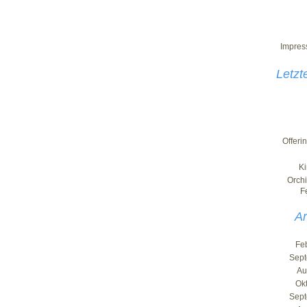
Impre
Letzte
Offerin
K
Orch
F
Ar
Fe
Sept
Au
Ok
Sept