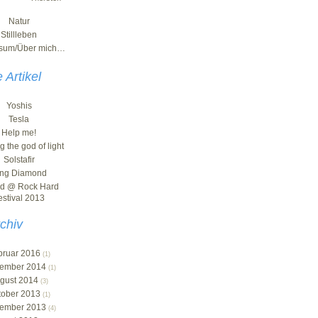
Natur
Stillleben
ssum/Über mich…
 Artikel
Yoshis
Tesla
Help me!
g the god of light
Solstafir
ing Diamond
id @ Rock Hard
estival 2013
chiv
bruar 2016
(1)
ember 2014
(1)
gust 2014
(3)
tober 2013
(1)
ember 2013
(4)