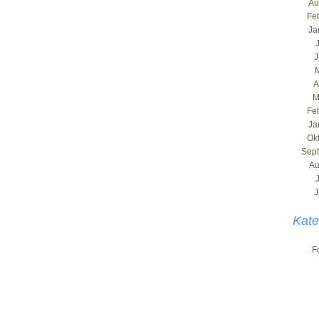
Au
Fe
Ja
J
A
M
Fe
Ja
Ok
Sep
Au
J
Kate
F