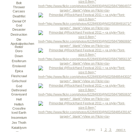
Bolt
Thrower
Carcass
Deathfist
Denial Of
God
Desaster
Destruction
Die
Apokalpytischen
Reiter
Doro
Down
Ensiferum
Enslaved
Epica
Fleshcrawl
Girlschool
God
Dethroned
Graveyard
Hell
Hellish
Crossfire
Iced Earth
Insomnium
Jex Thoth
Kataklysm
« prev
1
2
3
next »