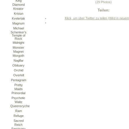
King
(29 Photos)
Diamond
Kreator
Teilen:
Krisiun
Klick, um über Twitter zu teilen (Wird in neue
Kvelertak
Magnum
Michael
Schenker’s
Temple of
Rock
Midnight
Monster
Magnet
Morgoth
Naglfar
Obituary
Orchid
Overkill
Pentagram
Pretty
Maids
Primordial
Psychotic
Waltz
Queensryche
Ram
Refuge
Sacred
Reich
Sanctuary