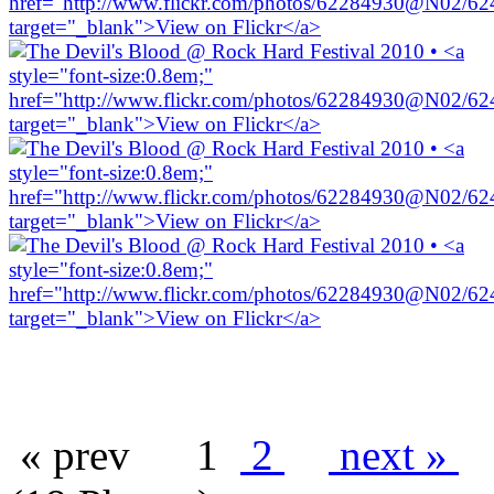
« prev
1
2
next »